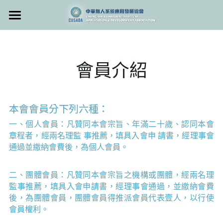
首頁
ICUSA 2023
會員介紹
專業研習班
協會活動
無人多旋翼機
本會會員分下列六種：
一、個人會員：凡贊同本會宗旨、年滿二十歲、認同本會
無人飛機
認識協會
2025高空通訊平台(HAPS)論壇
章程者，經兩名理監 事推薦，填具入會申 請書，經理事會
通過並繳納會費後，為個人會員。
無人直升機
2020遙控無人機專業操作證照輔導班 免費課
媒合平台
程說明會
二、團體會員：凡贊同本會宗旨之機構或團體，經兩名理
2019 第一屆3D空間與建物設計技能競賽
加入我們
監事推薦，填具入會申請書，經理事會通過，並繳納會費
後，為團體會員，團體會員得推派會員代表壹人，以行使
2019ICUSA-GAME研討會
會員權利。 